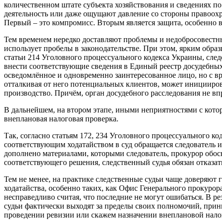
количественном штате субъекта хозяйствования и сведениях по
деятельность или даже ощущают давление со стороны правоохр
Первый – это компромисс. Вторым является защита, особенно в
Тем временем нередко доставляют проблемы и недобросовестны
использует пробелы в законодательстве. При этом, ярким образ
статьи 214 Уголовного процессуального кодекса Украины, след
внести соответствующие сведения в Единый реестр досудебных
осведомлённое и одновременно заинтересованное лицо, но с в
отталкивая от него потенциальных клиентов, может иницииров
производство. Причём, орган досудебного расследования не вп
В дальнейшем, на втором этапе, иными неприятностями с котор
внеплановая налоговая проверка.
Так, согласно статьям 172, 234 Уголовного процессуального ко
соответствующим ходатайством в суд обращается следователь и
дополнено материалами, которыми следователь, прокурор обос
соответствующего решения, следственный судья обязан отказать
Тем не менее, на практике следственные судьи чаще доверяют 
ходатайства, особенно таких, как Офис Генерального прокуро
несправедливо считая, что последние не могут ошибаться. В р
судьи фактически выходят за пределы своих полномочий, при
проведении ревизии или скажем назначении внеплановой налог