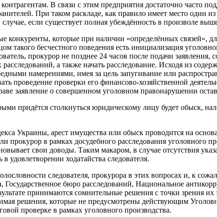
 контрагентам. В связи с этим предприятия достаточно часто п
анителей. При таком раскладе, как правило имеет место один и
 случае, если существует полная убеждённость в произволе выш
е конкуренты, которые при наличии «определённых связей», дл
цом такого бесчестного поведения есть инициализация уголовног
ователь, прокурор не позднее 24 часов после подачи заявления
 расследований, а также начать расследование. Исходя из содер
редными намерениями, имея за цель запугивание или распростр
ать проведение проверки его финансово-хозяйственной деятельн
раве заявление о совершенном уголовном правонарушении остави
ыми придётся столкнуться юридическому лицу будет обыск, нало
декса Украины, арест имущества или обыск проводится на основа
ли прокурор в рамках досудебного расследования уголовного пр
новывает свои доводы. Таким макаром, в случае отсутствия ука
 в удовлетворении ходатайства следователя.
голословности следователя, прокурора в этих вопросах и, к со
ра, Государственное бюро расследований, Национальное антико
езультате принимаются сомнительные решения с точки зрения их
нимая решения, которые не предусмотрены действующим Уголов
овой проверке в рамках уголовного производства.