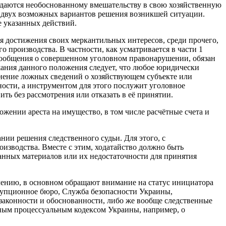
оддаются необоснованному вмешательству в свою хозяйственную
з двух возможных вариантов решения возникшей ситуации.
е указанных действий.
я достижения своих меркантильных интересов, среди прочего,
о производства. В частности, как усматривается в части 1
, сообщения о совершенном уголовном правонарушении, обязан
жания данного положения следует, что любое юридически
анение ложных сведений о хозяйствующем субъекте или
ости, а инструментом для этого послужит уголовное
ть без рассмотрения или отказать в её принятии.
жении ареста на имущество, в том числе расчётные счета и
нии решения следственного судьи. Для этого, с
оизводства. Вместе с этим, ходатайство должно быть
занных материалов или их недостаточности для принятия
жалению, в основном обращают внимание на статус инициатора
ррупционное бюро, Служба безопасности Украины,
 законности и обоснованности, либо же вообще следственные
ным процессуальным кодексом Украины, например, о